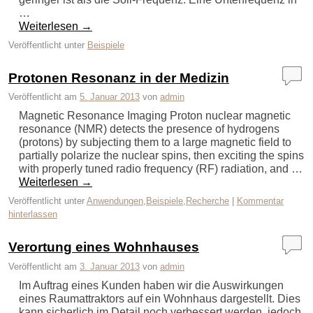
…
Weiterlesen
→
Veröffentlicht unter
Beispiele
Protonen Resonanz in der Medizin
Veröffentlicht am
5. Januar 2013
von
admin
Magnetic Resonance Imaging Proton nuclear magnetic
resonance (NMR) detects the presence of hydrogens
(protons) by subjecting them to a large magnetic field to
partially polarize the nuclear spins, then exciting the spins
with properly tuned radio frequency (RF) radiation, and …
Weiterlesen
→
Veröffentlicht unter
Anwendungen
,
Beispiele
,
Recherche
|
Kommentar
hinterlassen
Verortung eines Wohnhauses
Veröffentlicht am
3. Januar 2013
von
admin
Im Auftrag eines Kunden haben wir die Auswirkungen
eines Raumattraktors auf ein Wohnhaus dargestellt. Dies
kann sicherlich im Detail noch verbessert werden, jedoch