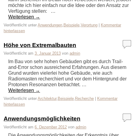
möchte ich hier einfach nur die Idee oder den Ansatz zur
Verfügung stellen: …
Weiterlesen
→
Veröffentlicht unter
Anwendungen
,
Beispiele
,
Verortung
|
Kommentar
hinterlassen
Höhe von Extremalbauten
Veröffentlicht am
3. Januar 2013
von
admin
Im Bau von sehr hohen Gebäuden gibt es durch Trail-
and-Error schon ausreichend Erfahrungen. Aus diesem
Grund wurden vielerlei hohe Gebäude, wie auch
Radiomasten recherchiert und vor dem Hintergrund der
Protonen Resonanzen betrachtet. …
Weiterlesen
→
Veröffentlicht unter
Architektur
,
Beispiele
,
Recherche
|
Kommentar
hinterlassen
Anwendungsmöglichkeiten
Veröffentlicht am
6. Dezember 2012
von
admin
Die Anwendungsmöglichkeiten der Erkenntnis über