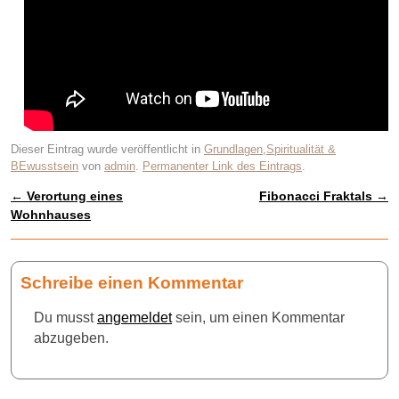
Dieser Eintrag wurde veröffentlicht in
Grundlagen
,
Spiritualität &
BEwusstsein
von
admin
.
Permanenter Link des Eintrags
.
←
Verortung eines
Fibonacci Fraktals
→
Artikelnavigation
Wohnhauses
Schreibe einen Kommentar
Du musst
angemeldet
sein, um einen Kommentar
abzugeben.