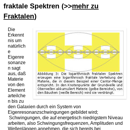
fraktale Spektren (>>
mehr zu
Fraktalen
)
Die
Erkennt
nis um
natürlich
e
Eigenre
sonanze
n sagt
aus, daß
Materie
von den
Element
arteilche
n bis zu
den Galaxien durch ein System von
Eigenresonanzschwingungen gebildet wird;
Schwingungen, die auf energetisch niedrigstem Niveau
arbeiten, also Schwingungsfrequenzen, Amplituden und
Wellenlängen annehmen, die sich bereits bei