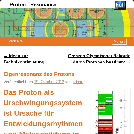
Proton . Resonance
Startseite
Menü ↓
←
Ideen zur
Grenzen Olympischer Rekorde
Artikelnavigation
Technikoptimierung
durch Protonen bestimmt
→
Eigenresonanz des Protons
Veröffentlicht am
19. Oktober 2012
von
admin
Das Proton als
Urschwingungssystem
ist Ursache für
Entwicklungsrhythmen