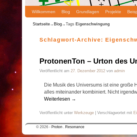
Willkommen
Zum Inhalt wechseln
Zum sekundären Inhalt wechseln
Blog
Grundlagen
Projekte
Beisp
Startseite
→
Blog
→Tags
Eigenschwingung
Schlagwort-Archive:
Eigensch
ProtonenTon – Urton des U
Veröffentlicht am
27. Dezember 2012
von
admin
Die Musik des Universums ist eine große 
alles miteinander kombiniert. Nicht irge
Weiterlesen
→
Veröffentlicht unter
Werkzeuge
|
Verschlagwortet mit
E
© 2026 -
Proton . Resonance