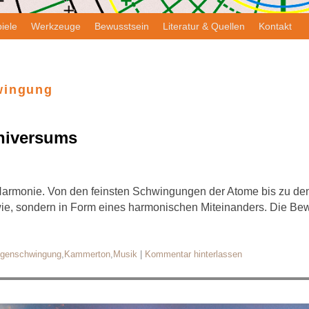
iele
Werkzeuge
Bewusstsein
Literatur & Quellen
Kontakt
wingung
niversums
Harmonie. Von den feinsten Schwingungen der Atome bis zu de
ndwie, sondern in Form eines harmonischen Miteinanders. Die B
igenschwingung
,
Kammerton
,
Musik
|
Kommentar hinterlassen