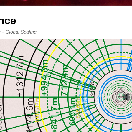
nce
er – Global Scaling