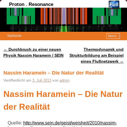
Proton . Resonance
Startseite
Menü ↓
←
Durchbruch zu einer neuen
Thermodynamik und
Artikelnavigation
Physik Nassim Haramein / SEIN
Strukturbildung am Beispiel
eines Flußnetzwerk
→
Nassim Haramein – Die Natur der Realität
Veröffentlicht am
3. Juli 2013
von
admin
Nassim Haramein – Die Natur
der Realität
Quelle:
http://www.sein.de/geist/weisheit/2010/nassim-