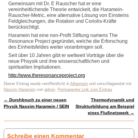
Gemeinsam mit Dr. E Rauscher hat er eine
vereinheitlichende Theorie entwickelt, die Haramein-
Rauscher-Metric, eine alternative Lösung von Einsteins
Feldgleichungen, die Rotation und Coriolis-Kräfte
berücksichtigt.
Haramein hat eine non-Profit Stiftung namens The
Resonance Project gegründet, welche die Erforschung
des Einheitsfeldes weiter voranbringen soll.
Seit über 10 Jahren gibt er weltweit Vorträge über die
neue Phsysik und ihre wissenschaftlichen und
spirituellen Impliationen.
http://www.theresonanceproject.org
Dieser Eintrag wurde veröffentlicht in
Allgemein
und verschlagwortet mit
Nassim Haramein
von
admin
.
Permanenter Link zum Eintrag
.
←
Durchbruch zu einer neuen
Thermodynamik und
Artikelnavigation
Physik Nassim Haramein / SEIN
Strukturbildung am Beispiel
eines Flußnetzwerk
→
Schreibe einen Kommentar