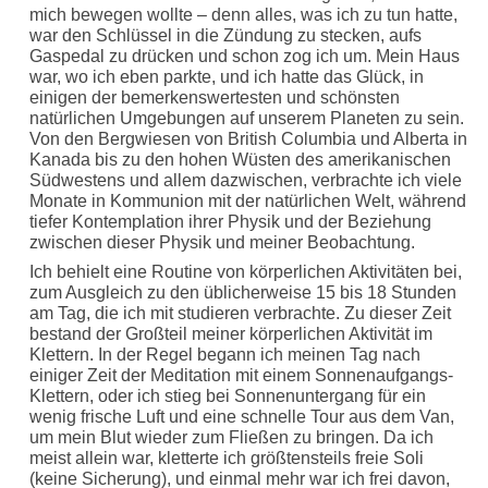
mich bewegen wollte – denn alles, was ich zu tun hatte,
war den Schlüssel in die Zündung zu stecken, aufs
Gaspedal zu drücken und schon zog ich um. Mein Haus
war, wo ich eben parkte, und ich hatte das Glück, in
einigen der bemerkenswertesten und schönsten
natürlichen Umgebungen auf unserem Planeten zu sein.
Von den Bergwiesen von British Columbia und Alberta in
Kanada bis zu den hohen Wüsten des amerikanischen
Südwestens und allem dazwischen, verbrachte ich viele
Monate in Kommunion mit der natürlichen Welt, während
tiefer Kontemplation ihrer Physik und der Beziehung
zwischen dieser Physik und meiner Beobachtung.
Ich behielt eine Routine von körperlichen Aktivitäten bei,
zum Ausgleich zu den üblicherweise 15 bis 18 Stunden
am Tag, die ich mit studieren verbrachte. Zu dieser Zeit
bestand der Großteil meiner körperlichen Aktivität im
Klettern. In der Regel begann ich meinen Tag nach
einiger Zeit der Meditation mit einem Sonnenaufgangs-
Klettern, oder ich stieg bei Sonnenuntergang für ein
wenig frische Luft und eine schnelle Tour aus dem Van,
um mein Blut wieder zum Fließen zu bringen. Da ich
meist allein war, kletterte ich größtensteils freie Soli
(keine Sicherung), und einmal mehr war ich frei davon,