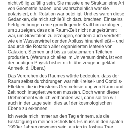
nicht völlig zufällig sein. Sie musste eine Struktur, eine Art
von Geometrie haben, und wahrscheinlich war sie
polarisiert, d.h. Rotation war beteiligt. Und es waren diese
Gedanken, die mich schließlich dazu brachten, Einsteins
Feldgleichungen eine grundlegende Kraft hinzuzufügen,
um zu zeigen, dass die Raum-Zeit nicht nur gekrümmt
war, um Gravitation zu erzeugen, sondern auch verdreht –
wie ein Wasserwirbel der den Abfluss hinunterfließt – und
dadurch die Rotation aller organisierten Materie von
Galaxien, Sternen und bis zu subatomaren Teilchen
produziert. (Warum sich alles im Universum dreht, ist von
der heutigen Physik bisher nicht überzeugend geklärt.
Anmerk. d. Übers.)
Das Verdrehen des Raumes würde bedeuten, dass der
Raum selbst durchdrungen war mit Kreisel- und Coriolis-
Effekten, die in Einsteins Geometrisierung von Raum und
Zeit noch integriert werden mussten. Doch wenn dieser
Drehmoment wirklich vorhanden war, dann sollten wir
auch in der Lage sein, dies auf der kosmologischen
Ebene zu erkennen.
Ich werde mich immer an den Tag erinnern, als die
Bestätigung in meinen Schoß fiel. Es muss in den späten
1990er Jahren gewesen sein, als ich in Joshua Tree