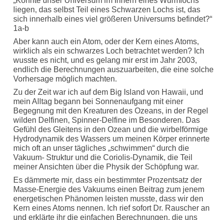
„Könnte unser Universum im Innern eines Wurmlochs
liegen, das selbst Teil eines Schwarzen Lochs ist, das
sich innerhalb eines viel größeren Universums befindet?“
1a-b
Aber kann auch ein Atom, oder der Kern eines Atoms,
wirklich als ein schwarzes Loch betrachtet werden? Ich
wusste es nicht, und es gelang mir erst im Jahr 2003,
endlich die Berechnungen auszuarbeiten, die eine solche
Vorhersage möglich machten.
Zu der Zeit war ich auf dem Big Island von Hawaii, und
mein Alltag begann bei Sonnenaufgang mit einer
Begegnung mit den Kreaturen des Ozeans, in der Regel
wilden Delfinen, Spinner-Delfine im Besonderen. Das
Gefühl des Gleitens in den Ozean und die wirbelförmige
Hydrodynamik des Wassers um meinen Körper erinnerte
mich oft an unser tägliches „schwimmen“ durch die
Vakuum- Struktur und die Coriolis-Dynamik, die Teil
meiner Ansichten über die Physik der Schöpfung war.
Es dämmerte mir, dass ein bestimmter Prozentsatz der
Masse-Energie des Vakuums einen Beitrag zum jenem
energetischen Phänomen leisten musste, dass wir den
Kern eines Atoms nennen. Ich rief sofort Dr. Rauscher an
und erklärte ihr die einfachen Berechnungen, die uns