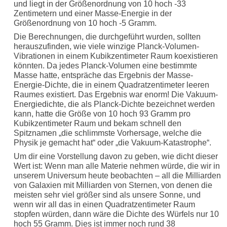
und liegt in der Größenordnung von 10 hoch -33
Zentimetern und einer Masse-Energie in der
Größenordnung von 10 hoch -5 Gramm.
Die Berechnungen, die durchgeführt wurden, sollten
herauszufinden, wie viele winzige Planck-Volumen-
Vibrationen in einem Kubikzentimeter Raum koexistieren
könnten. Da jedes Planck-Volumen eine bestimmte
Masse hatte, entspräche das Ergebnis der Masse-
Energie-Dichte, die in einem Quadratzentimeter leeren
Raumes existiert. Das Ergebnis war enorm! Die Vakuum-
Energiedichte, die als Planck-Dichte bezeichnet werden
kann, hatte die Größe von 10 hoch 93 Gramm pro
Kubikzentimeter Raum und bekam schnell den
Spitznamen „die schlimmste Vorhersage, welche die
Physik je gemacht hat“ oder „die Vakuum-Katastrophe“.
Um dir eine Vorstellung davon zu geben, wie dicht dieser
Wert ist: Wenn man alle Materie nehmen würde, die wir in
unserem Universum heute beobachten – all die Milliarden
von Galaxien mit Milliarden von Sternen, von denen die
meisten sehr viel größer sind als unsere Sonne, und
wenn wir all das in einen Quadratzentimeter Raum
stopfen würden, dann wäre die Dichte des Würfels nur 10
hoch 55 Gramm. Dies ist immer noch rund 38