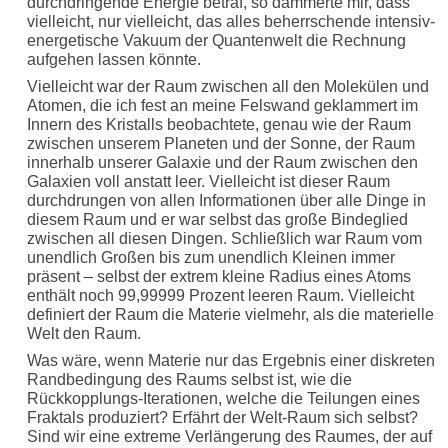
durchdringende Energie betraf, so dämmerte mir, dass
vielleicht, nur vielleicht, das alles beherrschende intensiv-
energetische Vakuum der Quantenwelt die Rechnung
aufgehen lassen könnte.
Vielleicht war der Raum zwischen all den Molekülen und
Atomen, die ich fest an meine Felswand geklammert im
Innern des Kristalls beobachtete, genau wie der Raum
zwischen unserem Planeten und der Sonne, der Raum
innerhalb unserer Galaxie und der Raum zwischen den
Galaxien voll anstatt leer. Vielleicht ist dieser Raum
durchdrungen von allen Informationen über alle Dinge in
diesem Raum und er war selbst das große Bindeglied
zwischen all diesen Dingen. Schließlich war Raum vom
unendlich Großen bis zum unendlich Kleinen immer
präsent – selbst der extrem kleine Radius eines Atoms
enthält noch 99,99999 Prozent leeren Raum. Vielleicht
definiert der Raum die Materie vielmehr, als die materielle
Welt den Raum.
Was wäre, wenn Materie nur das Ergebnis einer diskreten
Randbedingung des Raums selbst ist, wie die
Rückkopplungs-Iterationen, welche die Teilungen eines
Fraktals produziert? Erfährt der Welt-Raum sich selbst?
Sind wir eine extreme Verlängerung des Raumes, der auf