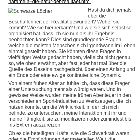
haramein–die-natur-der-realitaet.html
Hast du dich jemals
über die
Beschaffenheit der Realität gewundert? Woher sie
kommt? Wie sie hierherkam? Und wie sie sich selbst so
organisiert hat, dass ich sie nun als ihr Ergebnis
beobachten kann? Dies sind grundlegende Fragen,
welche die meisten Menschen sich irgendwann im Leben
einmal gestellt haben. Sie könnten diese Fragen in
vielfältiger Weise gedacht haben, vielleicht nicht genau
so, wie oben erwähnt, aber fast jeder hat mal über die
Quelle des Daseins nachgedacht, über einen Anfang und
ein Ende oder eine ewige kontinuierliche Dynamik.
Von einem frühen Alter an fühlte ich, dass diese Fragen
einer Untersuchung mehr als würdig waren. Und in
gewisser Weise wurden meine frühen Abenteuer in den
verschiedenen Sport-Industrien zu Werkzeugen, die ich
nutzen konnte, um die Wirklichkeit, in der ich mich
befinde, zu untersuchen, meine Interaktion mit ihr und
meine Fähigkeit, sie zu modifizieren oder zumindest bis
ins Extrem auszureizen.
Ob es die beteiligten Kräfte, wie die Schwerkraft waren,
oder die Empfindungen der materiellen Welt, die