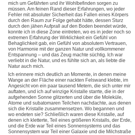
mich um Gefährten und ihr Wohlbefinden sorgen zu
müssen. Am feinen Rand dieser Erfahrungen, wo jeder
Fehler mit absoluter Sicherheit das Fallen eines Körpers
durch den Raum zur Folge gehabt hätte, dessen Sturz
durch den jähen Aufprall auf den Boden beendet würde,
konnte ich in diese Zone eintreten, wo es in jeder noch so
extremen Erfahrung der Wirklichkeit ein Gefühl von
Behaglichkeit gab, ein Gefühl von absolutem Vertrauen,
von Harmonie mit der ganzen Natur und vollkommener
Entspannung – und das Zeug machte süchtig. Ich war
verliebt in die Natur, und es fühlte sich an, als liebte die
Natur auch mich.
Ich erinnere mich deutlich an Momente, in denen meine
Wange an der Fläche einer nackten Felswand klebte, im
Angesicht von ein paar tausend Metern, die sich unter mir
auftaten, und ich auf winzige Kristalle starrte, die in der
aufgehenden Sonne glitzerten und über die Moleküle,
Atome und subatomaren Teilchen nachdachte, aus denen
sich die Kristalle zusammensetzen. Wo begannen und
wo endeten sie? Schließlich waren diese Kristalle, auf
denen ich kletterte, Teil eines größeren Kristalls, der Erde,
und die Erde war Teil eines Sonnensystems und das
Sonnensystem war Teil einer Galaxie und die Milchstraße