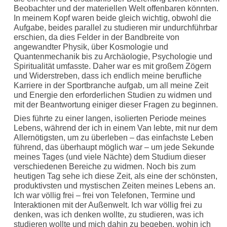
Beobachter und der materiellen Welt offenbaren könnten.
In meinem Kopf waren beide gleich wichtig, obwohl die
Aufgabe, beides parallel zu studieren mir undurchführbar
erschien, da dies Felder in der Bandbreite von
angewandter Physik, über Kosmologie und
Quantenmechanik bis zu Archäologie, Psychologie und
Spiritualität umfasste. Daher war es mit großem Zögern
und Widerstreben, dass ich endlich meine berufliche
Karriere in der Sportbranche aufgab, um all meine Zeit
und Energie den erforderlichen Studien zu widmen und
mit der Beantwortung einiger dieser Fragen zu beginnen.
Dies führte zu einer langen, isolierten Periode meines
Lebens, während der ich in einem Van lebte, mit nur dem
Allernötigsten, um zu überleben – das einfachste Leben
führend, das überhaupt möglich war – um jede Sekunde
meines Tages (und viele Nächte) dem Studium dieser
verschiedenen Bereiche zu widmen. Noch bis zum
heutigen Tag sehe ich diese Zeit, als eine der schönsten,
produktivsten und mystischen Zeiten meines Lebens an.
Ich war völlig frei – frei von Telefonen, Termine und
Interaktionen mit der Außenwelt. Ich war völlig frei zu
denken, was ich denken wollte, zu studieren, was ich
studieren wollte und mich dahin zu begeben, wohin ich