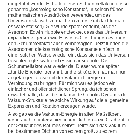
eingeführt wurde. Er hatte diesen Schummelfaktor, die so
genannte „kosmologische Konstante“, in seinen frühen
mathematischen Ausdrücken verwendet, um das
Universum statisch zu machen (zu der Zeit dachte man,
es wäre statisch). Sie wurde später entfernt, als der
Astronom Edwin Hubble entdeckte, dass das Universum
expandierte, genau wie Einsteins Gleichungen es ohne
den Schummelfaktor auch vorhersagten. Jetzt führten die
Astronomen die kosmologische Konstante einfach in
einer solchen Weise wieder ein, dass sich das Universum
beschleunigte, während es sich ausdehnte. Der
Schummelfaktor war wieder da. Dieser wurde später
„dunkle Energie“ genannt, und erst kürzlich hat man nun
angefangen, diese mit der Vakuum-Energie in
Verbindung zu bringen. Für mich war es jedoch ein
einfacher und offensichtlicher Sprung, da ich schon
erwartet hatte, dass die polarisierte Coriolis-Dynamik der
Vakuum-Struktur eine solche Wirkung auf die allgemeine
Expansion und Rotation erzeugen würde.
Also gab es die Vakuum-Energie in allen Maßstäben,
wenn auch in unterschiedlichen Dichten – ein Gradient in
der Struktur des Raumes selbst. Teilte sich das Vakuum
bei bestimmten Dichten von extrem groß, zu extrem