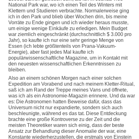
National Park war, wo ich einen Teil des Winters mit
Klettern und Studieren verbrachte. Normalerweise ging
ich in den Park und blieb über Wochen drin, bis meine
Vorräte zu Ende gingen und ich wieder heraus musste,
um einige wenige Einkäufe zu erledigen. Mein Budget
war ziemlich eingeschränkt (durchschnittlich $ 3.000 pro
Jahr), so kaufte ich nur eine sehr geringe Menge von
Essen (ich lebte größtenteils von Prana-Vakuum-
Energie), aber fast jedes Mal kaufte ich
populärwissenschaftliche Magazine, um in Kontakt mit
den neuesten wissenschaftlichen Erkenntnissen zu
bleiben.
Also an einem schönen Morgen nach einer solchen
Expedition am Vorabend und nach meinem Kletter-Ritual,
saß ich am Rand der Treppe meines Vans und öffnete,
was ich als ein Astronomie-Magazin erinnere. Und da war
es: Die Astronomen hatten Beweise dafür, dass das
Universum nicht nur expandierte, sondern sich auch
beschleunigte, während es das tat. Diese Entdeckung
brachte eine große Kontroverse zu der Zeit und die
meisten Theoretiker waren sich einig, dass der beste
Ansatz zur Behandlung dieser Anomalie der war, eine
Konstante wiederherzustellen, die erstmals von Einstein