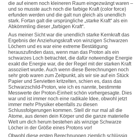
die auf einem noch kleineren Raum eingezwängt waren –
und so musste auch noch die farbige Kraft (color force)
erfunden werden und die galt nun gleich als unendlich
stark. Fortan galt die ursprüngliche „starke Kraft“ als ein
Abkömmling dieser „farbigen Kraft“.
Aus meiner Sicht war die unendlich starke Kernkraft das
Ergebnis der Anziehungskraft von winzigen Schwarzen
Löchern und es war eine extreme Bestätigung
herauszufinden dass, wenn man das Proton als ein
schwarzes Loch betrachtet, die dafür notwendige Energie
exakt die Energie war, die der Regel mit der starken Kraft
assoziiert wurde. Auch wenn diese Berechnungen noch
sehr grob waren zum Zeitpunkt, als wir sie auf ein Stück
Papier und Servietten kritzelten, schien es, dass das
Schwarzschild-Proton, wie ich es nannte, bestimmte
Messwerte der Proton-Einheit schön vorhergesagte. Dies
war und ist immer noch eine radikale Idee, obwohl jetzt
immer mehr Physiker ebenfalls zu diesen
Schlussfolgerungen kommen. Stell dir nur mal all die
Atome, aus denen dein Körper und die ganze materielle
Welt um dich herum bestehen als winzige Schwarze
Löcher in der Größe eines Protons vor!
Obwohl diese ersten Berechnungen ziemlich schlüssig