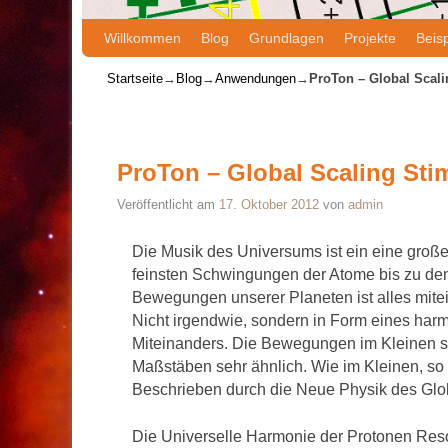
Willkommen
Zum Inhalt wechseln
Zum sekundären Inhalt wechseln
Blog
Grundlagen
Projekte
Beisp
Startseite
→
Blog
→
Anwendungen
→
ProTon – Global Scal
Artikelnavigation
ProTon – Global Scaling St
Veröffentlicht am
17. Oktober 2012
von
admin
Die Musik des Universums ist ein eine groß
feinsten Schwingungen der Atome bis zu de
Bewegungen unserer Planeten ist alles mite
Nicht irgendwie, sondern in Form eines har
Miteinanders. Die Bewegungen im Kleinen s
Maßstäben sehr ähnlich. Wie im Kleinen, so
Beschrieben durch die Neue Physik des Glob
Die Universelle Harmonie der Protonen Reso