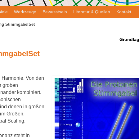
iele
Werkzeuge
Bewusstsein
Literatur & Quellen
Kontakt
ing StimmgabelSet
Grundla
immgabelSet
e Harmonie. Von den
n groben
inander kombiniert.
monischen
ind denen in großen
 im Großen.
al Scaling.
nanz steht in