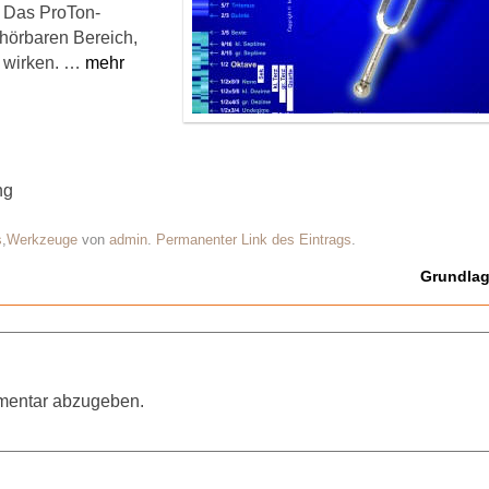
. Das ProTon-
hörbaren Bereich,
d wirken. …
mehr
ng
s
,
Werkzeuge
von
admin
.
Permanenter Link des Eintrags
.
Grundla
mentar abzugeben.