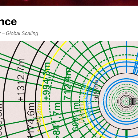
nce
er – Global Scaling